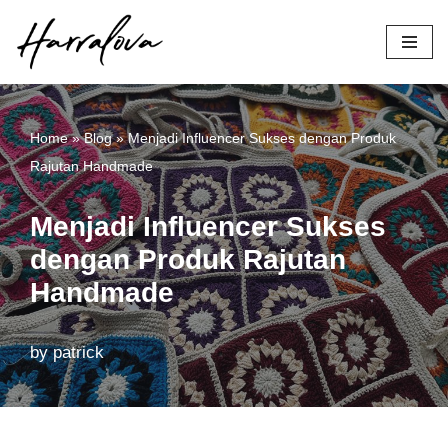
Skip
to
content
Home
»
Blog
»
Menjadi Influencer Sukses dengan Produk
Rajutan Handmade
Menjadi Influencer Sukses
dengan Produk Rajutan
Handmade
by
patrick